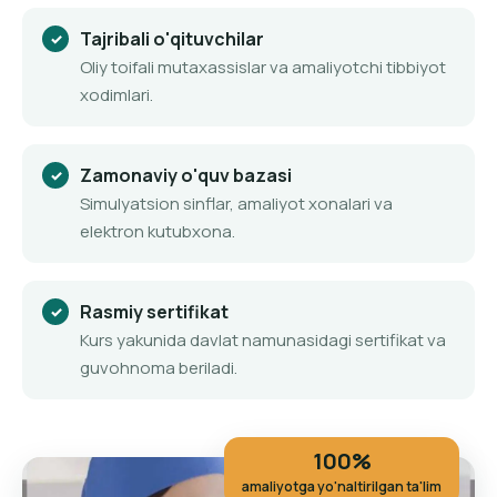
Tajribali o'qituvchilar
Oliy toifali mutaxassislar va amaliyotchi tibbiyot
xodimlari.
Zamonaviy o'quv bazasi
Simulyatsion sinflar, amaliyot xonalari va
elektron kutubxona.
Rasmiy sertifikat
Kurs yakunida davlat namunasidagi sertifikat va
guvohnoma beriladi.
100%
amaliyotga yo'naltirilgan ta'lim