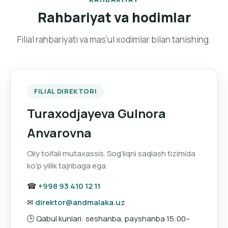
Rahbariyat va hodimlar
Filial rahbariyati va mas'ul xodimlar bilan tanishing.
FILIAL DIREKTORI
Turaxodjayeva Gulnora
Anvarovna
Oliy toifali mutaxassis. Sog'liqni saqlash tizimida
ko'p yillik tajribaga ega.
☎
+998 93 410 12 11
✉
direktor@andmalaka.uz
🕒 Qabul kunlari: seshanba, payshanba 15:00–