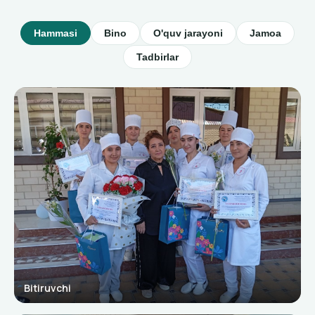
Hammasi
Bino
O'quv jarayoni
Jamoa
Tadbirlar
Bitiruvchi