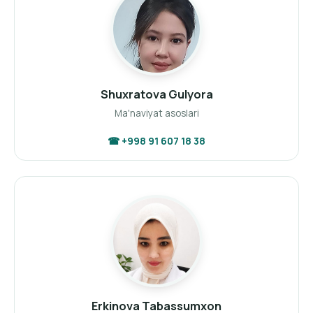
Shuxratova Gulyora
Ma'naviyat asoslari
☎ +998 91 607 18 38
Erkinova Tabassumxon