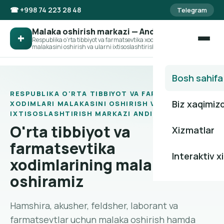
☎ +998 74 223 28 48
Telegram
Malaka oshirish markazi — Andijon filiali
+
Respublika o'rta tibbiyot va farmatsevtika xodimlari
malakasini oshirish va ularni ixtisoslashtirish markazi
Bosh sahifa
RESPUBLIKA O'RTA TIBBIYOT VA FARMATSEVTIKA
Biz xaqimiz
XODIMLARI MALAKASINI OSHIRISH VA ULARNI
IXTISOSLASHTIRISH MARKAZI ANDIJON FILIALI
O'rta tibbiyot va
Xizmatlar
farmatsevtika
Interaktiv x
xodimlarining malakasini
oshiramiz
Hamshira, akusher, feldsher, laborant va
farmatsevtlar uchun malaka oshirish hamda