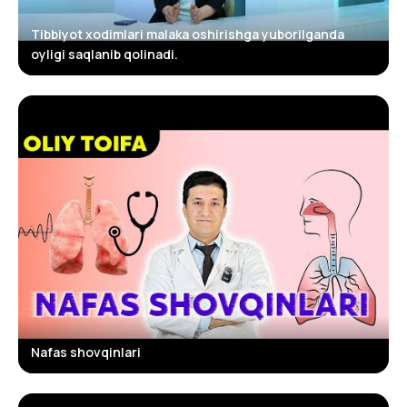
Tibbiyot xodimlari malaka oshirishga yuborilganda
oyligi saqlanib qolinadi.
▶
Nafas shovqinlari
▶