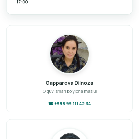
17:00
Gapparova Dilnoza
O'quv ishlari bo'yicha mas'ul
☎ +998 99 111 42 34