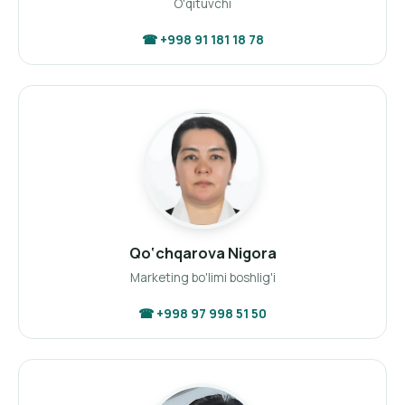
O'qituvchi
☎ +998 91 181 18 78
Qo‘chqarova Nigora
Marketing bo'limi boshlig'i
☎ +998 97 998 51 50