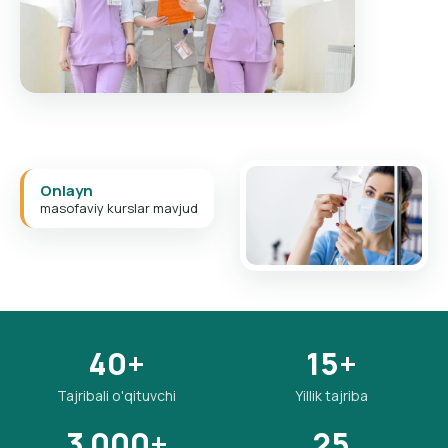
Onlayn
masofaviy kurslar mavjud
40
+
15
+
Tajribali o'qituvchi
Yillik tajriba
3 000
+
25