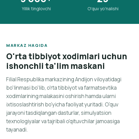
Yillik tinglovchi
O'quv yo'nalishi
MARKAZ HAQIDA
O'rta tibbiyot xodimlari uchun
ishonchli ta'lim maskani
Filial Respublika markazining Andijon viloyatidagi
bo'linmasi bo'lib, o'rta tibbiyot va farmatsevtika
xodimlarining malakasini oshirish hamda ularni
ixtisoslashtirish bo'yicha faoliyat yuritadi. O'quv
jarayoni tasdiqlangan dasturlar, simulyatsion
texnologiyalar va tajribali o'qituvchilar jamoasiga
tayanadi.