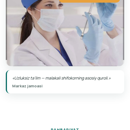
«Uzluksiz ta'lim — malakali shifokorning asosiy quroli.»
Markaz jamoasi
RAHBARIYAT