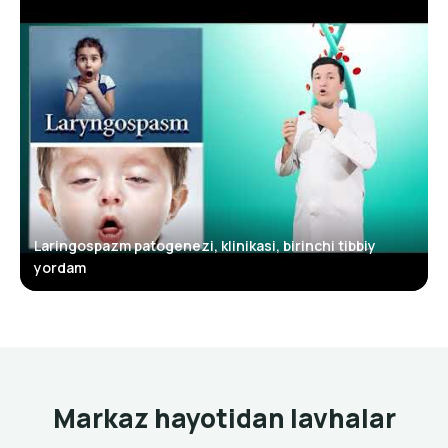
Laringospazm patogenezi, klinikasi, birinchi tibbiy
yordam
▶
Markaz hayotidan lavhalar